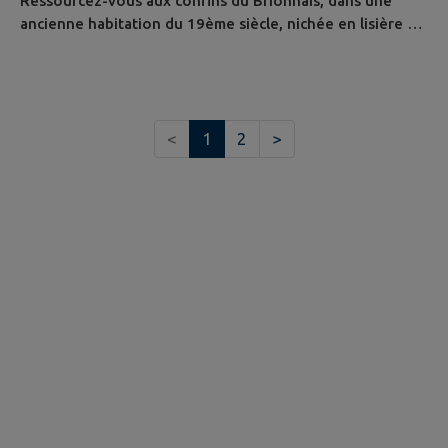
Ressourcez-vous aux confins du Brionnais, dans une
ancienne habitation du 19ème siècle, nichée en lisière de
forêt, dans un hameau calme offrant un large panorama
sur la montagne du Dun, la vallée du Botoret et les
vastes montagnes boisées du beaujolais. La forêt
environnante, avec ses châtaigniers et ses mûres
<
1
2
>
sauvages, accueillera les plus curieux au cours d'une
balade menant au point de vue...