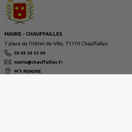
MAIRIE - CHAUFFAILLES
7 place de l'Hôtel-de-Ville, 71170 Chauffailles
03 85 26 55 00
mairie@chauffailles.fr
M'Y RENDRE
www.chauffailles.fr/