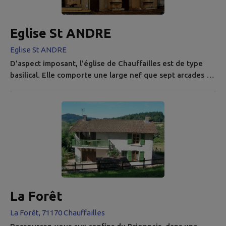
Eglise St ANDRE
Eglise St ANDRE
D'aspect imposant, l'église de Chauffailles est de type
basilical. Elle comporte une large nef que sept arcades en
plein cintre, moulurées et retombant sur des colonnes à
tambours légèrement tronconiques, surmontées de
chapiteaux en stuc dérivés de l'ordre ionique, séparent
des bas-côtés, voûtés d'arêtes comme le vaisseau
principal lui-même ; mais celui-ci est aveugle, tandis que
de grandes...
La Forêt
La Forêt, 71170 Chauffailles