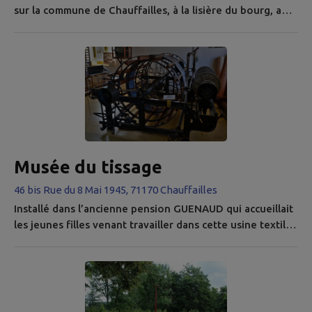
sur la commune de Chauffailles, à la lisière du bourg, au
bord du ruisseau qui traverse le village : le Botoret.
Précédé d'une allée de platanes, d'un pont de pierre
franchissant le Botoret et d'une porte cochère, le
château consiste en un gros corps de logis rectangulaire,
flanqué sur ses angles nord-est et sud-est de deux tours
rondes, de...
Musée du tissage
46 bis Rue du 8 Mai 1945, 71170 Chauffailles
Installé dans l’ancienne pension GUENAUD qui accueillait
les jeunes filles venant travailler dans cette usine textile
de Chauffailles, le Musée de Tissage permet de
découvrir, lors d’une visite commentée et animée, les
métiers à tisser encore fonctionnels, du métier à bras
jusqu’au métier mécanique. Vous seront aussi présentées
diverses machines permettant le dévidage, le cannetage