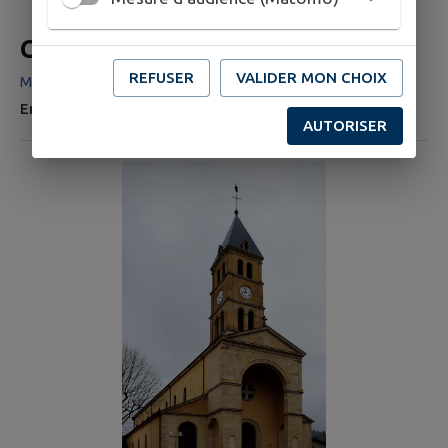
Chapelle de MONTCHERY
REFUSER
VALIDER MON CHOIX
Montchéry, 71170 Chauffailles
En cours de rédaction
AUTORISER