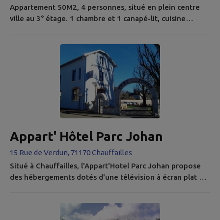
Appartement 50M2, 4 personnes, situé en plein centre
ville au 3° étage. 1 chambre et 1 canapé-lit, cuisine
équipée, sdb, TV, Wifi, Draps et linge de toilette fournis
Ascenseur Restaurant au RDC Tous commerces à
proximité Ouvert toute l'année Pour une nuit ou plus
Contactez-nous pour réserver
lafond.chauffailles@gmail.com Tél : +33 (0)6 26 66 20 81
Appart' Hôtel Parc Johan
15 Rue de Verdun, 71170 Chauffailles
Situé à Chauffailles, l'Appart'Hotel Parc Johan propose
des hébergements dotés d'une télévision à écran plat et
d'une cuisine. Une connexion Wi-Fi est disponible
gratuitement. Chaque logement dispose d'un four, d'un
micro-ondes, d'une machine à café, d'un réfrigérateur et