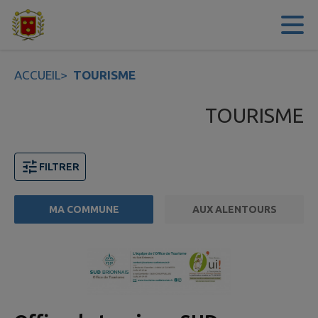
Contenu
Menu
Recherche
Pied de page
ACCUEIL
>
TOURISME
TOURISME
FILTRER
MA COMMUNE
AUX ALENTOURS
Page 1. 10 points d'intérêts sur 18 affichés sur cette pa