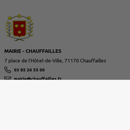
MAIRIE - CHAUFFAILLES
7 place de l'Hôtel-de-Ville, 71170 Chauffailles
03 85 26 55 00
mairie@chauffailles.fr
M'Y RENDRE
www.chauffailles.fr/