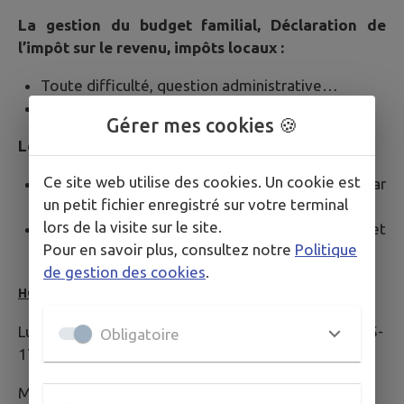
La gestion du budget familial, Déclaration de
l’impôt sur le revenu, impôts locaux :
Toute difficulté, question administrative…
Aide à l’utilisation des outils informatiques
Gérer mes cookies 🍪
Les démarches rapides :
Ce site web utilise des cookies. Un cookie est
Vente de billets TER et TCL (règlement par
un petit fichier enregistré sur votre terminal
chèque ou espèces uniquement)
lors de la visite sur le site.
Services Photocopie, Fax, Accès libre à Internet
Pour en savoir plus, consultez notre
Politique
(voir conditions sur place).
de gestion des cookies
.
HORAIRES D'OUVERTURE :
Lundi, Mardi, Jeudi, Vendredi : 8h45-11h45 et 13h15-
Obligatoire
17h
Mercredi : 8h45-15h