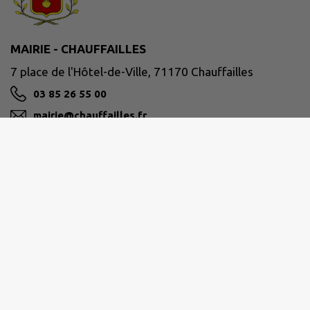
MAIRIE - CHAUFFAILLES
7 place de l'Hôtel-de-Ville, 71170 Chauffailles
03 85 26 55 00
mairie@chauffailles.fr
M'Y RENDRE
www.chauffailles.fr/