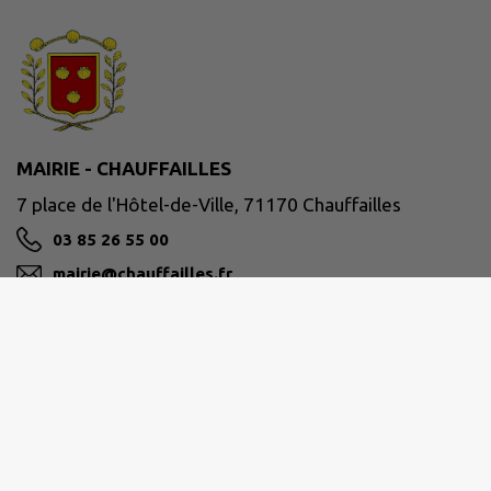
MAIRIE - CHAUFFAILLES
7 place de l'Hôtel-de-Ville, 71170 Chauffailles
03 85 26 55 00
mairie@chauffailles.fr
M'Y RENDRE
www.chauffailles.fr/