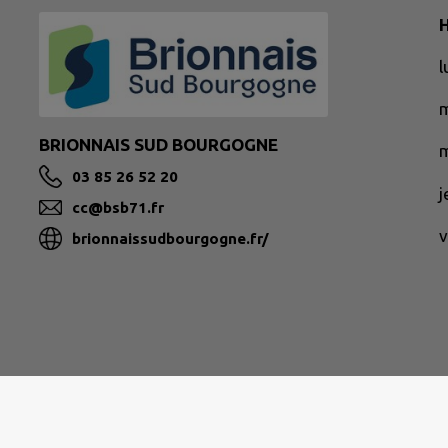
H
BRIONNAIS SUD BOURGOGNE
m
03 85 26 52 20
cc@bsb71.fr
v
brionnaissudbourgogne.fr/