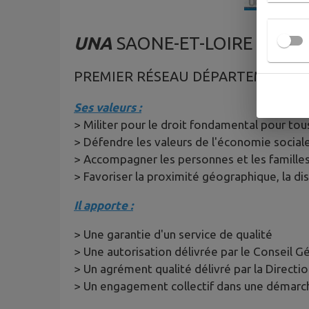
UNA
SAONE-ET-LOIRE
PREMIER RÉSEAU DÉPARTEMENTAL D
Ses valeurs :
> Militer pour le droit fondamental pour to
> Défendre les valeurs de l'économie sociale
> Accompagner les personnes et les familles 
> Favoriser la proximité géographique, la dis
Il apporte :
> Une garantie d'un service de qualité
> Une autorisation délivrée par le Conseil G
> Un agrément qualité délivré par la Directi
> Un engagement collectif dans une démarch