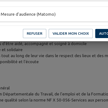
Mesure d'audience (Matomo)
'AIDE DE SOINS ET DE SERVICES À DOMICILE
REFUSER
VALIDER MON CHOIX
AUT
us d'être aidé, accompagné et soigné à domicile
 et solidaire
tout au long de leur vie dans le respect des lieux et des 
ponibilité et l'écoute
énéral
on Départementale du Travail, de l'emploi et de la Formati
e qualité selon la norme NF X 50-056-Services aux person