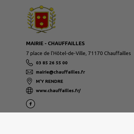
MAIRIE - CHAUFFAILLES
7 place de l'Hôtel-de-Ville, 71170 Chauffailles
03 85 26 55 00
mairie@chauffailles.fr
M'Y RENDRE
www.chauffailles.fr/