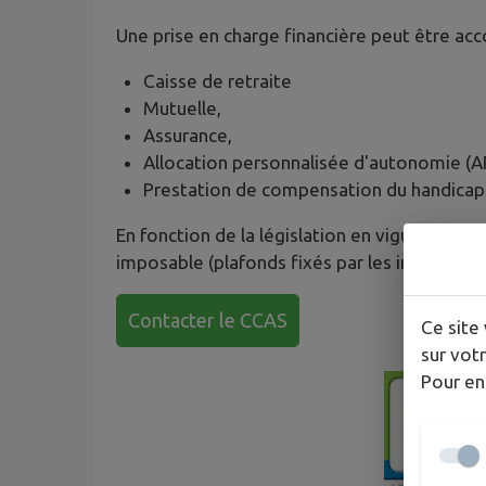
Une prise en charge financière peut être acc
Caisse de retraite
Mutuelle,
Assurance,
Allocation personnalisée d'autonomie (A
Prestation de compensation du handicap
En fonction de la législation en vigueur, l'
imposable (plafonds fixés par les impôts)
Contacter le CCAS
Ce site 
sur votr
Pour en