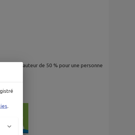
n fiscale à hauteur de 50 % pour une personne
gistré
kies
.