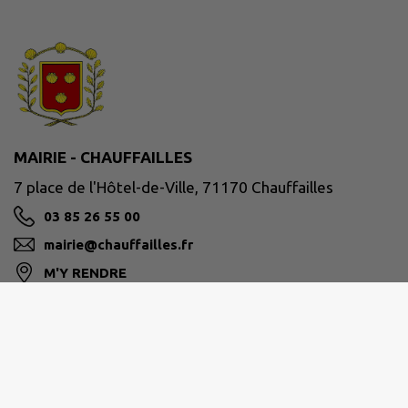
MAIRIE - CHAUFFAILLES
7 place de l'Hôtel-de-Ville, 71170 Chauffailles
03 85 26 55 00
mairie@chauffailles.fr
M'Y RENDRE
www.chauffailles.fr/