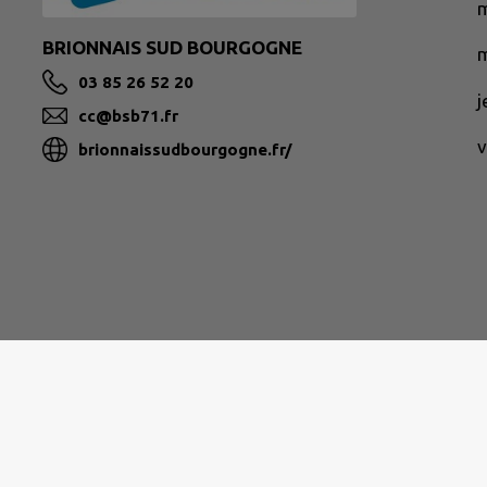
BRIONNAIS SUD BOURGOGNE
m
03 85 26 52 20
cc@bsb71.fr
v
brionnaissudbourgogne.fr/