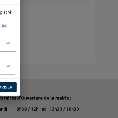
gistré
kies
.
ORISER
oraires d’Ouverture de la mairie
:
lundi 8h30 / 12h et 13h30 / 18h30