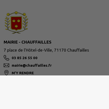
MAIRIE - CHAUFFAILLES
7 place de l'Hôtel-de-Ville, 71170 Chauffailles
03 85 26 55 00
mairie@chauffailles.fr
M'Y RENDRE
www.chauffailles.fr/