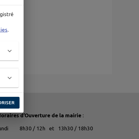
gistré
kies
.
ORISER
oraires d’Ouverture de la mairie
:
lundi 8h30 / 12h et 13h30 / 18h30