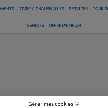
EMENTS
VIVRE A CHAUFFAILLES
SERVICES
TOURIS
 avril 2026
SENIORS
OFFRE D'EMPLOI
Gérer mes cookies 🍪