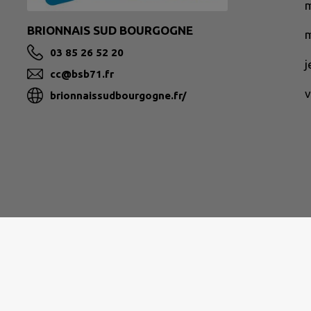
BRIONNAIS SUD BOURGOGNE
m
03 85 26 52 20
cc@bsb71.fr
v
brionnaissudbourgogne.fr/