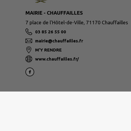
MAIRIE - CHAUFFAILLES
7 place de l'Hôtel-de-Ville, 71170 Chauffailles
03 85 26 55 00
mairie@chauffailles.fr
M'Y RENDRE
www.chauffailles.fr/