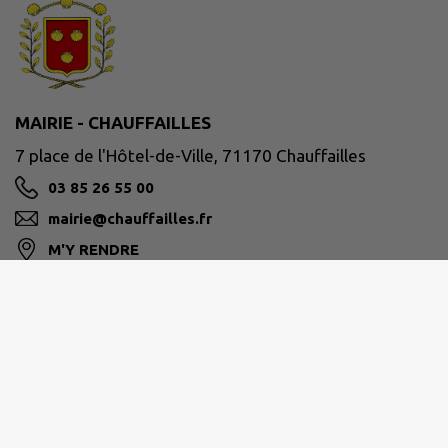
MAIRIE - CHAUFFAILLES
7 place de l'Hôtel-de-Ville, 71170 Chauffailles
03 85 26 55 00
mairie@chauffailles.fr
M'Y RENDRE
www.chauffailles.fr/