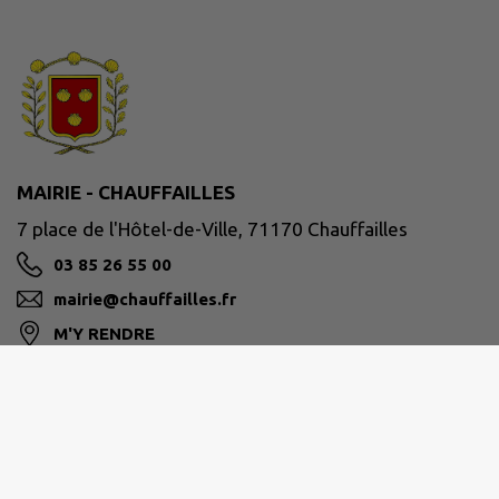
MAIRIE - CHAUFFAILLES
7 place de l'Hôtel-de-Ville, 71170 Chauffailles
03 85 26 55 00
mairie@chauffailles.fr
M'Y RENDRE
www.chauffailles.fr/