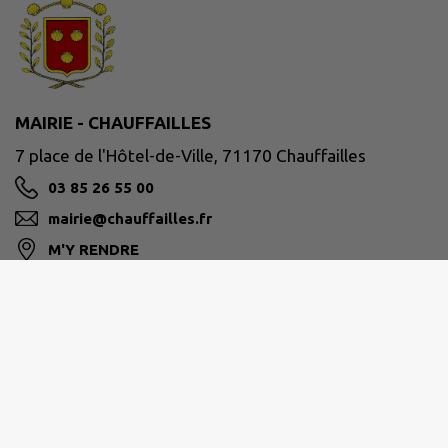
MAIRIE - CHAUFFAILLES
7 place de l'Hôtel-de-Ville, 71170 Chauffailles
03 85 26 55 00
mairie@chauffailles.fr
M'Y RENDRE
www.chauffailles.fr/