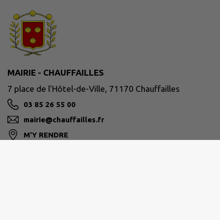
MAIRIE - CHAUFFAILLES
7 place de l'Hôtel-de-Ville, 71170 Chauffailles
03 85 26 55 00
mairie@chauffailles.fr
M'Y RENDRE
www.chauffailles.fr/