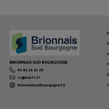
H
BRIONNAIS SUD BOURGOGNE
m
03 85 26 52 20
cc@bsb71.fr
v
brionnaissudbourgogne.fr/