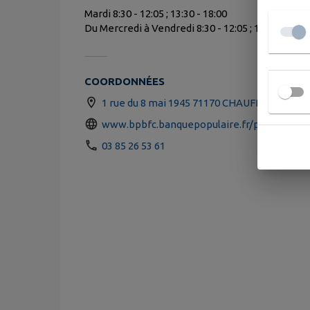
Mardi 8:30 - 12:05 ; 13:30 - 18:00
Du Mercredi à Vendredi 8:30 - 12:05 ; 13:30 - 18:0
COORDONNÉES
1 rue du 8 mai 1945 71170 CHAUFFAILLES
www.bpbfc.banquepopulaire.fr/portailintern
03 85 26 53 61