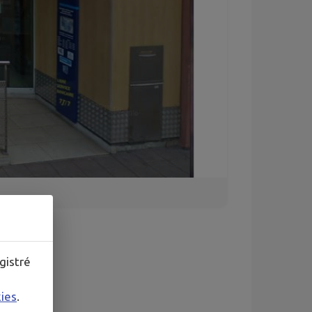
gistré
kies
.