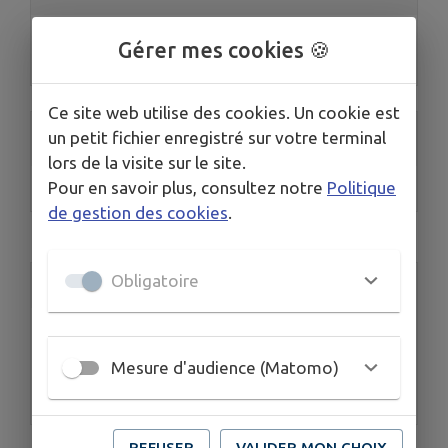
Fabrice CHORGNON
Gérer mes cookies 🍪
Christelle CHEVALLIER
Ce site web utilise des cookies. Un cookie est
TOURISME
un petit fichier enregistré sur votre terminal
lors de la visite sur le site.
Pour en savoir plus, consultez notre
Politique
Office de Tourisme du Sud Brionnais
de gestion des cookies
.
Obligatoire
Accès rapide
Mesure d'audience (Matomo)
Mairie
REFUSER
VALIDER MON CHOIX