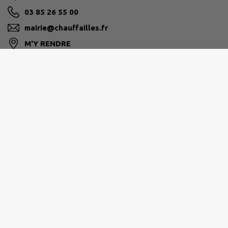
03 85 26 55 00
mairie@chauffailles.fr
M'Y RENDRE
www.chauffailles.fr/
BRIONNAIS SUD BOURGOGNE
03 85 26 52 20
cc@bsb71.fr