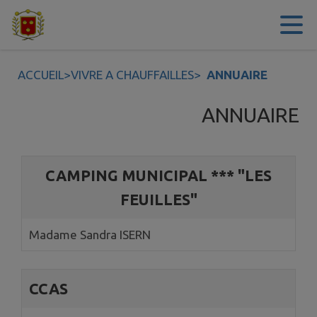
Contenu
Menu
Recherche
Pied de page
ACCUEIL
>
VIVRE A CHAUFFAILLES
>
ANNUAIRE
ANNUAIRE
9 annuaires trouvés.
CAMPING MUNICIPAL *** "LES
FEUILLES"
Madame Sandra ISERN
CCAS