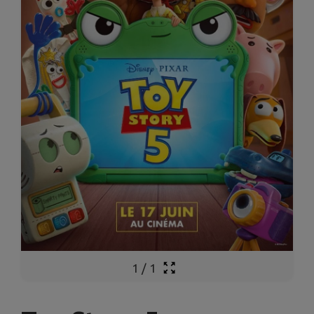
1
/
1