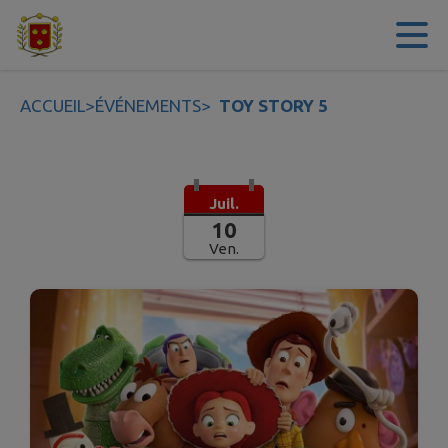
Contenu
Menu
Recherche
Pied de page
ACCUEIL
>
ÉVÉNEMENTS
>
TOY STORY 5
Juil.
10
Ven.