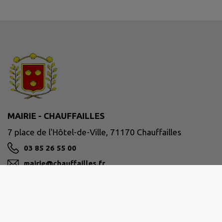
MAIRIE - CHAUFFAILLES
7 place de l'Hôtel-de-Ville, 71170 Chauffailles
03 85 26 55 00
mairie@chauffailles.fr
M'Y RENDRE
www.chauffailles.fr/