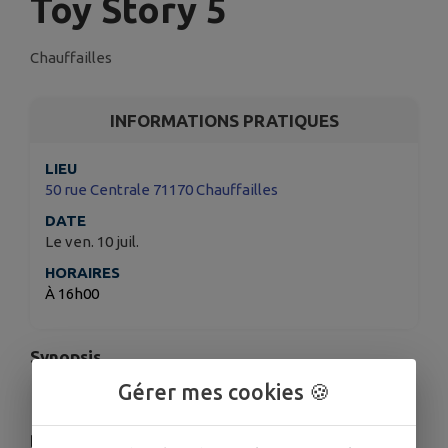
Toy Story 5
Chauffailles
INFORMATIONS PRATIQUES
LIEU
50 rue Centrale 71170 Chauffailles
DATE
Le ven. 10 juil.
HORAIRES
À 16h00
Synopsis
Gérer mes cookies 🍪
Tout public
Buzz, Woody, Jessie et le reste de la bande