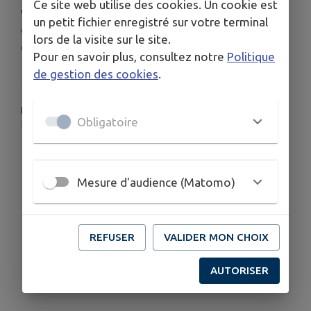
Ce site web utilise des cookies. Un cookie est
verront leur travail remis en question lorsqu'ils
un petit fichier enregistré sur votre terminal
découvriront que ce qui obsède les enfants
lors de la visite sur le site.
d'aujourd'hui s’appelle... l'électronique !
Pour en savoir plus, consultez notre
Politique
de gestion des cookies
.
PLUS D'INFORMATIONS
Obligatoire
https://www.allocine.fr/video/player_gen_cmedia=20634063&cfilm=313256.html
Mesure d'audience (Matomo)
REFUSER
VALIDER MON CHOIX
AUTORISER