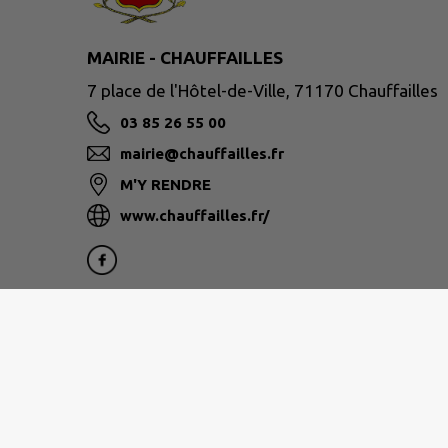
MAIRIE - CHAUFFAILLES
7 place de l'Hôtel-de-Ville, 71170 Chauffailles
03 85 26 55 00
mairie@chauffailles.fr
M'Y RENDRE
www.chauffailles.fr/