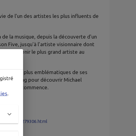
e de l'un des artistes les plus influents de
à de la musique, depuis la découverte d'un
 Five, jusqu'à l'artiste visionnaire dont
pour devenir le plus grand artiste au
rmances les plus emblématiques de ses
gistré
 premier rang pour découvrir Michael
n histoire commence.
kies
.
111&cfilm=279306.html