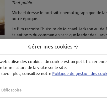
Tout public
Michael dresse le portrait cinématographique de la vi
notre époque.
Le film raconte l'histoire de Michael Jackson au-del
talent hors du commun en tant que leader des Jackson
l'ambition créative a alimenté une quête incessante 
Gérer mes cookies 🍪
monde.
Mettant en lumière sa vie hors scène et ses perfo
web utilise des cookies. Un cookie est un petit fichier enre
débuts en solo, le film offre au public une place au
e terminal lors de la visite sur le site.
Jackson comme jamais auparavant. C'est ici que so
 savoir plus, consultez notre
Politique de gestion des coo
Obligatoire
PLUS D'INFORMATIONS
https://www.allocine.fr/video/player_gen_cmedia=20633