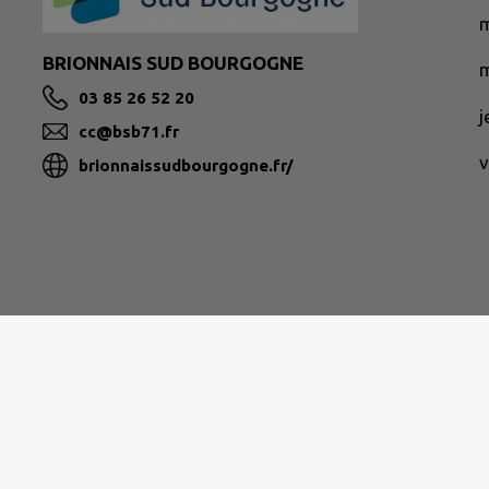
BRIONNAIS SUD BOURGOGNE
m
03 85 26 52 20
cc@bsb71.fr
v
brionnaissudbourgogne.fr/