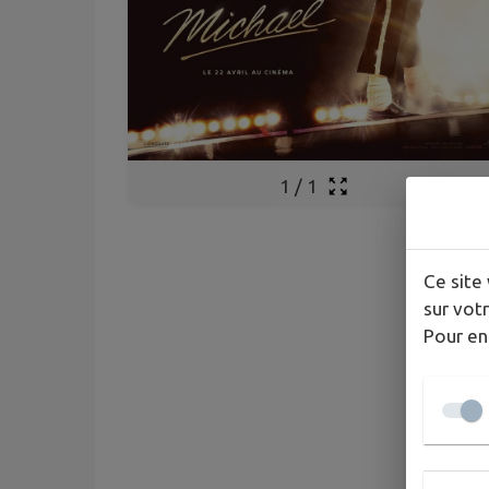
1
/
1
Ce site 
sur votr
Pour en