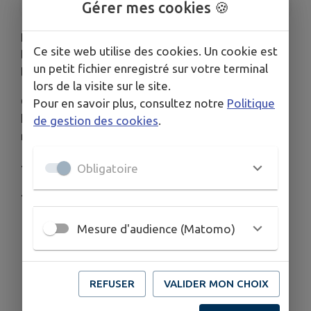
Gérer mes cookies 🍪
Les élus seront présents le samedi 6 juin à 9h30 à
Ce site web utilise des cookies. Un cookie est
la gare de Gilly-sur-Loire pour défendre notre
un petit fichier enregistré sur votre terminal
ligne TER.
lors de la visite sur le site.
Cette mobilisation est ouverte à toutes et tous :
Pour en savoir plus, consultez notre
Politique
habitants, usagers, associations, élus… venez
de gestion des cookies
.
nombreux !
- Gare de Gilly-sur-Loire
Obligatoire
- Samedi 6 juin à 9h30
Mesure d'audience (Matomo)
REFUSER
VALIDER MON CHOIX