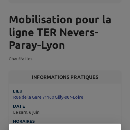
Mobilisation pour la
ligne TER Nevers-
Paray-Lyon
Chauffailles
INFORMATIONS PRATIQUES
LIEU
Rue de la Gare 71160 Gilly-sur-Loire
DATE
Le sam. 6 juin
HORAIRES
À 09h30