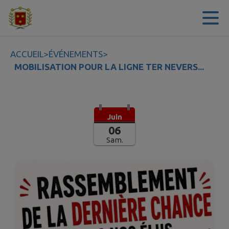
Contenu
Menu
Recherche
Pied de page
ACCUEIL
>
ÉVÉNEMENTS
>
MOBILISATION POUR LA LIGNE TER NEVERS...
Juin
06
Sam.