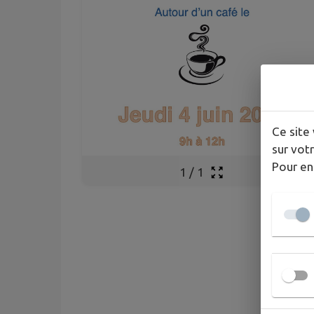
Ce site 
sur votr
Pour en
1
/
1