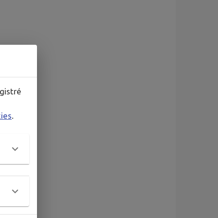
gistré
kies
.