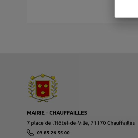
MAIRIE - CHAUFFAILLES
7 place de l'Hôtel-de-Ville, 71170 Chauffailles
03 85 26 55 00