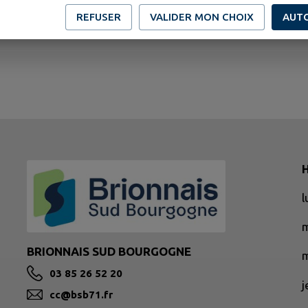
REFUSER
VALIDER MON CHOIX
AUT
H
BRIONNAIS SUD BOURGOGNE
m
03 85 26 52 20
cc@bsb71.fr