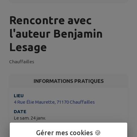
Rencontre avec
l'auteur Benjamin
Lesage
Chauffailles
INFORMATIONS PRATIQUES
LIEU
4 Rue Élie Maurette, 71170 Chauffailles
DATE
Le sam. 24 janv.
HORAIRES
Gérer mes cookies 🍪
De 14h30 à 17h30