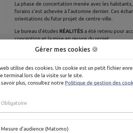
La phase de concertation menée avec les habitants, 
forains s’est achevée à l’automne dernier. Ces éch
orientations du futur projet de centre-ville.
Le bureau d’études
RÉALITÉS
a été retenu pour acc
conception et la mise en œuvre du projet.
Gérer mes cookies 🍪
Les plans seront présentés lors d’une réunion publiqu
observations avant le lancement des travaux
.
web utilise des cookies. Un cookie est un petit fichier enre
Jeudi 6 novembre, 19h, Salle Léonce Georges.
En p
e terminal lors de la visite sur le site.
RÉALITÉS en début de réunion pour les information
 savoir plus, consultez notre
Politique de gestion des coo
Obligatoire
Mesure d'audience (Matomo)