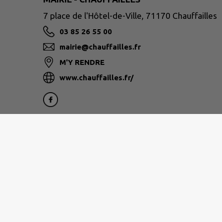
7 place de l'Hôtel-de-Ville, 71170 Chauffailles
03 85 26 55 00
mairie@chauffailles.fr
M'Y RENDRE
www.chauffailles.fr/
Site réalisé par
IntraMuros SAS
|
Mentions légales
|
CGU
|
Plan du site
|
Flux RSS
| Copyright 2026