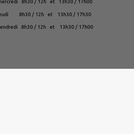
ercredi 8h30 / 12h et 13h30 / 17h00
jeudi 8h30 / 12h et 13h30 / 17h30
endredi 8h30 / 12h et 13h30 / 17h00
nt conforme
|
Gérer mes cookies
|
Rechercher