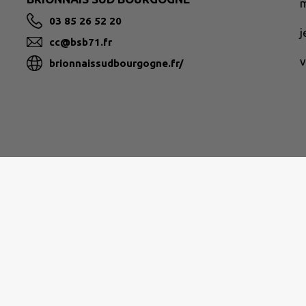
m
03 85 26 52 20
cc@bsb71.fr
v
brionnaissudbourgogne.fr/
|
Politique de confidentialité
|
Accessibilité : partielleme