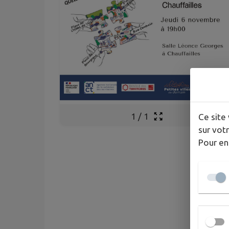
1
/
1
Ce site 
sur votr
Pour en