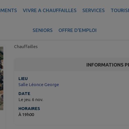
EMENTS
VIVRE A CHAUFFAILLES
SERVICES
TOURIS
Réunion publique – Pro
d'aménagement du cent
SENIORS
OFFRE D'EMPLOI
Chauffailles
INFORMATIONS P
LIEU
Salle Léonce George
DATE
Le jeu. 6 nov.
HORAIRES
À 19h00