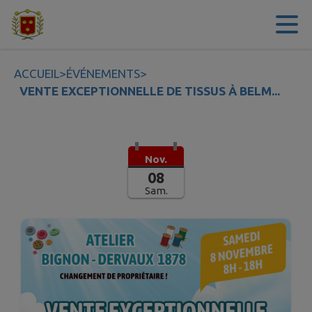
Contenu
Menu
Recherche
Pied de page
ACCUEIL
>
ÉVÉNEMENTS
>
VENTE EXCEPTIONNELLE DE TISSUS À BELM...
Nov.
08
Sam.