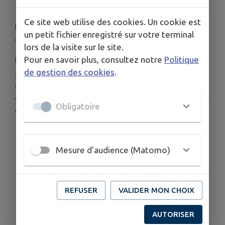
Ce site web utilise des cookies. Un cookie est
L’Atelier L&B (Arnas, 69400), spécialisé dans la
un petit fichier enregistré sur votre terminal
confection de linge de maison haut de gamme.
lors de la visite sur le site.
Pour en savoir plus, consultez notre
Politique
Depuis le rachat de l’Atelier Bignon-Dervaux 1878
de gestion des cookies
.
à Belmont-de-la-Loire, nous organisons une
vente
exceptionnelle de tissus et chutes de grande
qualité
le
samedi 8 novembre 2025
, directement
Obligatoire
dans les locaux de l’atelier.
Mesure d'audience (Matomo)
REFUSER
VALIDER MON CHOIX
AUTORISER