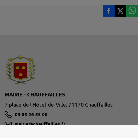
MAIRIE - CHAUFFAILLES
7 place de l'Hôtel-de-Ville, 71170 Chauffailles
03 85 26 55 00
mairie@chauffailles.fr
M'Y RENDRE