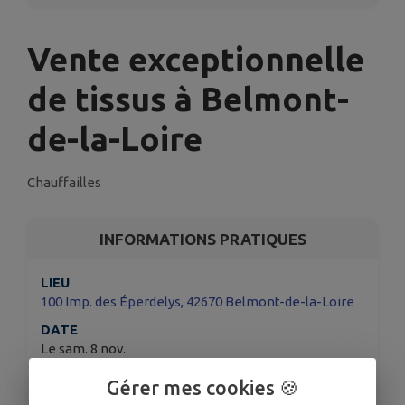
Vente exceptionnelle
de tissus à Belmont-
de-la-Loire
Chauffailles
INFORMATIONS PRATIQUES
LIEU
100 Imp. des Éperdelys, 42670 Belmont-de-la-Loire
DATE
Le sam. 8 nov.
HORAIRES
Gérer mes cookies 🍪
De 08h00 à 18h00