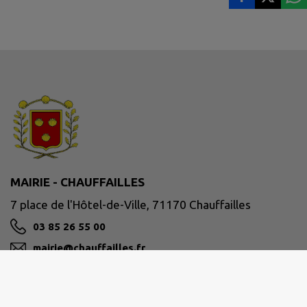
MAIRIE - CHAUFFAILLES
7 place de l'Hôtel-de-Ville, 71170 Chauffailles
03 85 26 55 00
mairie@chauffailles.fr
M'Y RENDRE
www.chauffailles.fr/