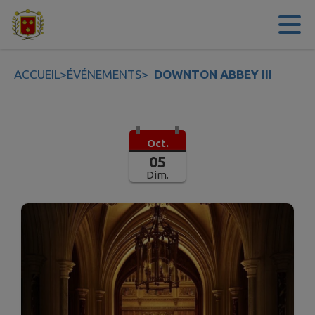
Contenu
Menu
Recherche
Pied de page
ACCUEIL
>
ÉVÉNEMENTS
>
DOWNTON ABBEY III
Oct.
05
Dim.