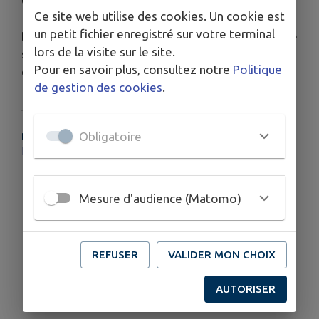
Crawley et de son personnel à l’aube des années
Ce site web utilise des cookies. Un cookie est
1930. Alors que chacun tente de faire évoluer
un petit fichier enregistré sur votre terminal
Downton Abbey avec son temps, une nouvelle ère
lors de la visite sur le site.
s’annonce, pleine de défis, de remises en question
Pour en savoir plus, consultez notre
Politique
et d’espoirs.
de gestion des cookies
.
Obligatoire
PLUS D'INFORMATIONS
https://www.allocine.fr/video/player_gen_cmedia=20621596&cfilm=328395.html
Mesure d'audience (Matomo)
REFUSER
VALIDER MON CHOIX
AUTORISER