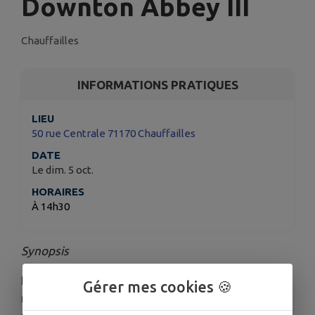
Downton Abbey III
Chauffailles
INFORMATIONS PRATIQUES
LIEU
50 rue Centrale 71170 Chauffailles
DATE
Le dim. 5 oct.
HORAIRES
À 14h30
Synopsis
Le retour tant attendu au cinéma du phénomène
Gérer mes cookies 🍪
mondial nous replonge dans l’univers de la famille