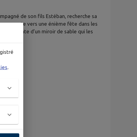
mpagné de son fils Estéban, recherche sa
avers en route vers une énième fête dans les
ité brûlante d’un miroir de sable qui les
gistré
kies
.