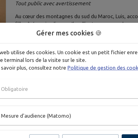
Tout public avec avertissement
Au cœur des montagnes du sud du Maroc, Luis, acco
fille aînée qui a disparu. Ils rallient un groupe de r
profondeurs du désert. Ils s’enfoncent dans l’immens
Gérer mes cookies 🍪
confronte à leurs propres limites.
web utilise des cookies. Un cookie est un petit fichier enre
e terminal lors de la visite sur le site.
 savoir plus, consultez notre
Politique de gestion des coo
Obligatoire
Mesure d'audience (Matomo)