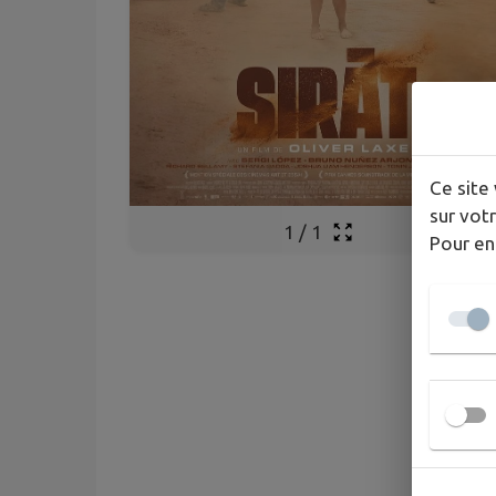
Ce site 
sur votr
1
/
1
Pour en