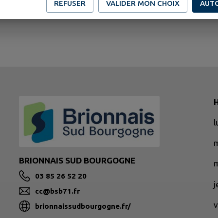
REFUSER
VALIDER MON CHOIX
AUT
H
BRIONNAIS SUD BOURGOGNE
m
03 85 26 52 20
cc@bsb71.fr
v
brionnaissudbourgogne.fr/