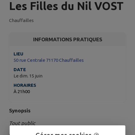
Les Filles du Nil VOST
Chauffailles
INFORMATIONS PRATIQUES
LIEU
50 rue Centrale 71170 Chauffailles
DATE
Le dim. 15 juin
HORAIRES
À 21h00
Synopsis
Tout public