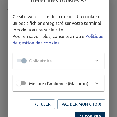
Gérer mes cookies 🍪
Dans un village du sud de l'Égypte, une bande de
jeunes filles se rebelle en formant une troupe de
théâtre de rue. Rêvant de devenir comédiennes,
Ce site web utilise des cookies. Un cookie est
danseuses et chanteuses, elles défient leurs
un petit fichier enregistré sur votre terminal
familles coptes et les habitants de la région avec
lors de la visite sur le site.
leurs performances audacieuses.
Pour en savoir plus, consultez notre
Politique
de gestion des cookies
.
Publié par Mairie
Obligatoire
PLUS D'INFORMATIONS
https://www.allocine.fr/video/player_gen_cmedia=20616494&cfilm=1000001161.html
Mesure d'audience (Matomo)
REFUSER
VALIDER MON CHOIX
AUTORISER