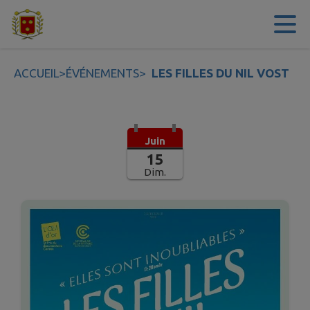
Contenu
Menu
Recherche
Pied de page
ACCUEIL
>
ÉVÉNEMENTS
>
LES FILLES DU NIL VOST
Juin
15
Dim.