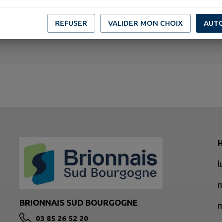
REFUSER
VALIDER MON CHOIX
AUT
H
BRIONNAIS SUD BOURGOGNE
m
03 85 26 52 20