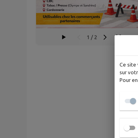
1
/
2
Ce site 
sur votr
Pour en