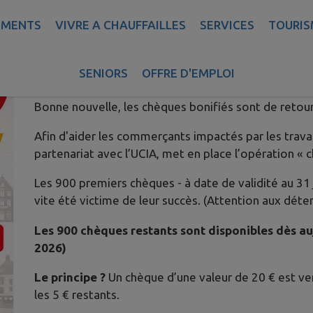
EMENTS
VIVRE A CHAUFFAILLES
SERVICES
TOURIS
LES CHÈQUES BONIFIÉS SONT D
Publié le mercredi 24 juin 2026 - Chauffailles
SENIORS
OFFRE D'EMPLOI
Bonne nouvelle, les chèques bonifiés sont de retour
Afin d'aider les commerçants impactés par les travau
partenariat avec l’UCIA, met en place l’opération « 
Les 900 premiers chèques - à date de validité au 31 
vite été victime de leur succès. (Attention aux déte
Les 900 chèques restants sont disponibles dès au
2026)
Le principe ?
Un chèque d’une valeur de 20 € est v
les 5 € restants.