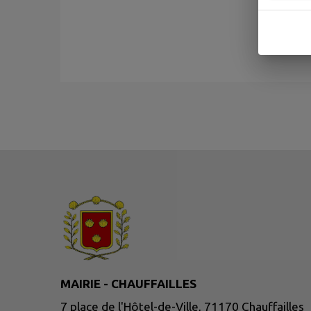
MAIRIE - CHAUFFAILLES
7 place de l'Hôtel-de-Ville, 71170 Chauffailles