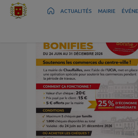
Contenu
Menu
Recherche
Pied de page
ACTUALITÉS
MAIRIE
ÉVÉN