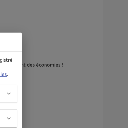
gistré
t en faisant des économies !
kies
.