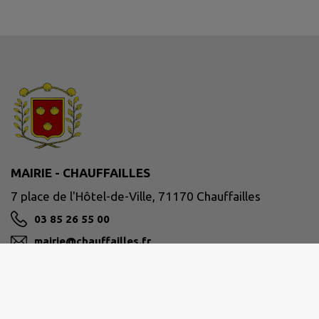
MAIRIE - CHAUFFAILLES
7 place de l'Hôtel-de-Ville, 71170 Chauffailles
03 85 26 55 00
mairie@chauffailles.fr
M'Y RENDRE
www.chauffailles.fr/