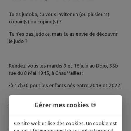
Tu es judoka, tu veux inviter un (ou plusieurs)
copain(s) ou copine(s) ?
Tu n'es pas judoka, mais tu as envie de découvrir
le judo ?
Rendez-vous les mardis 9 et 16 juin au Dojo, 33b
rue du 8 Mai 1945, à Chauffailles:
-à 17h30 pour les enfants nés entre 2018 et 2022
-à 18h30 pour les enfants/ados nés entre 2011 et
Gérer mes cookies 🍪
2017
Ce site web utilise des cookies. Un cookie est
Sportivement,
un petit fichier enregistré sur votre terminal