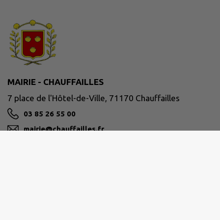
MAIRIE - CHAUFFAILLES
7 place de l'Hôtel-de-Ville, 71170 Chauffailles
03 85 26 55 00
mairie@chauffailles.fr
M'Y RENDRE
www.chauffailles.fr/