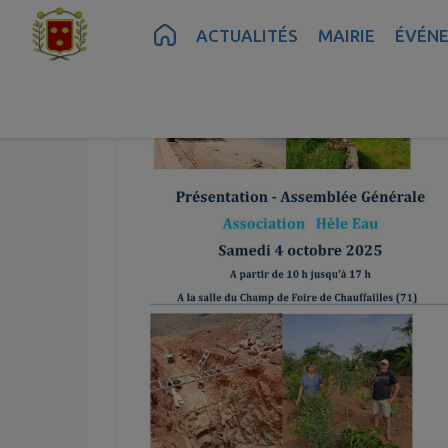
Contenu
Menu
Recherche
Pied de page
ACTUALITÉS
MAIRIE
ÉVÉN