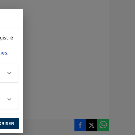
gistré
kies
.
ORISER