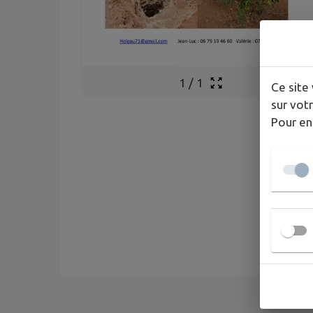
1
/
1
Ce site 
sur votr
Pour en