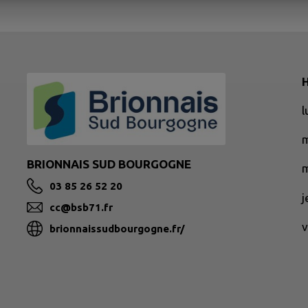
H
BRIONNAIS SUD BOURGOGNE
m
03 85 26 52 20
cc@bsb71.fr
v
brionnaissudbourgogne.fr/