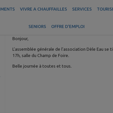
EMENTS
VIVRE A CHAUFFAILLES
SERVICES
TOURIS
ASSEMBLÉE GÉNÉRALE ASSOCIA
Publié le vendredi 03 octobre 2025 - Chauffailles
SENIORS
OFFRE D'EMPLOI
Bonjour,
L'assemblée générale de l'association Dèle Eau se 
17h, salle du Champ de Foire.
Belle journée à toutes et tous.