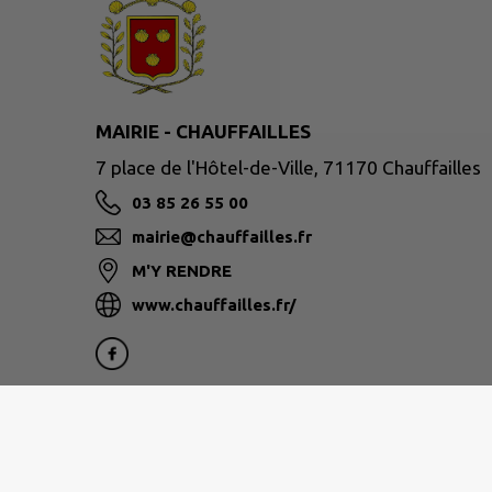
MAIRIE - CHAUFFAILLES
7 place de l'Hôtel-de-Ville, 71170 Chauffailles
03 85 26 55 00
mairie@chauffailles.fr
M'Y RENDRE
www.chauffailles.fr/