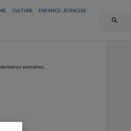
ME
CULTURE
ENFANCE-JEUNESSE
AILLES - SEMAINE DU 21
 dernières semaines.