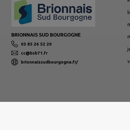
BRIONNAIS SUD BOURGOGNE
m
03 85 26 52 20
cc@bsb71.fr
v
brionnaissudbourgogne.fr/