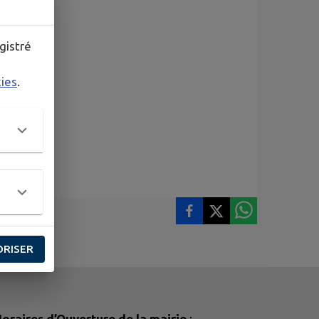
gistré
kies
.
ORISER
oraires d’Ouverture de la mairie
: