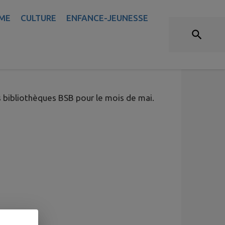
ME
CULTURE
ENFANCE-JEUNESSE
NAIS SUD BOURGOGNE
 bibliothèques BSB pour le mois de mai.