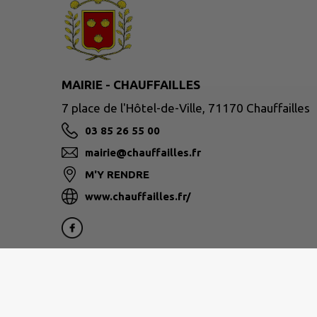
MAIRIE - CHAUFFAILLES
7 place de l'Hôtel-de-Ville, 71170 Chauffailles
03 85 26 55 00
mairie@chauffailles.fr
M'Y RENDRE
www.chauffailles.fr/