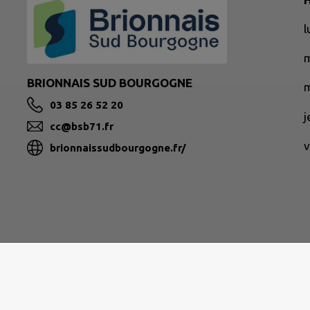
BRIONNAIS SUD BOURGOGNE
m
03 85 26 52 20
cc@bsb71.fr
v
brionnaissudbourgogne.fr/