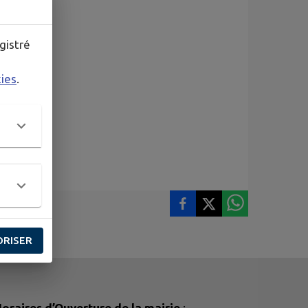
gistré
kies
.
ORISER
oraires d’Ouverture de la mairie
: