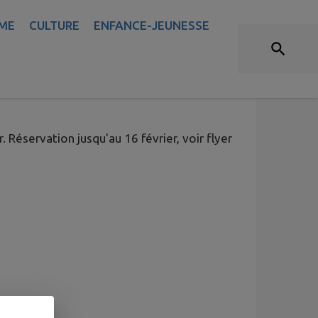
ME
CULTURE
ENFANCE-JEUNESSE
PAR CESTI BASKET
. Réservation jusqu'au 16 février, voir flyer