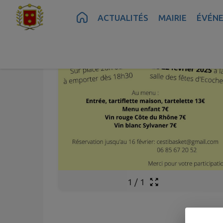
Contenu
Menu
Recherche
Pied de page
ACTUALITÉS
MAIRIE
ÉVÉN
1
/
1