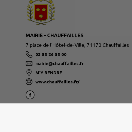
MAIRIE - CHAUFFAILLES
7 place de l'Hôtel-de-Ville, 71170 Chauffailles
03 85 26 55 00
mairie@chauffailles.fr
M'Y RENDRE
www.chauffailles.fr/