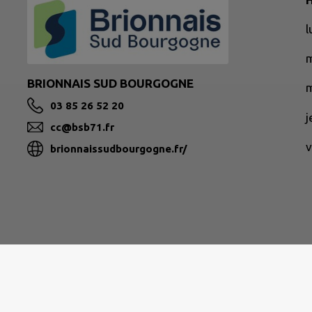
BRIONNAIS SUD BOURGOGNE
m
03 85 26 52 20
cc@bsb71.fr
v
brionnaissudbourgogne.fr/