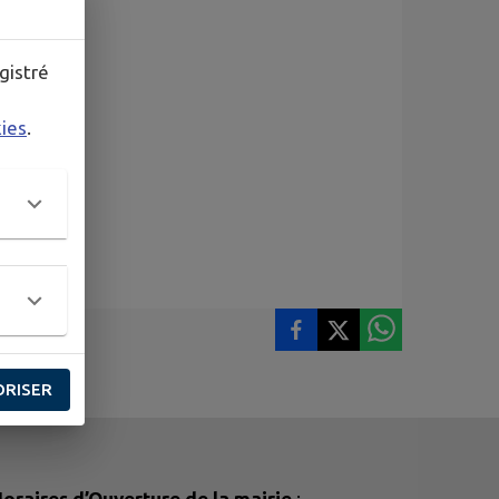
gistré
kies
.
ORISER
oraires d’Ouverture de la mairie
: