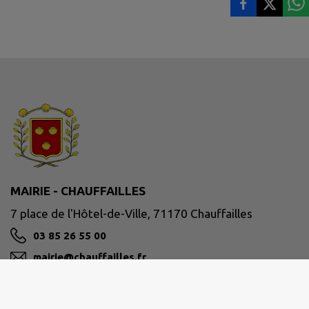
MAIRIE - CHAUFFAILLES
7 place de l'Hôtel-de-Ville, 71170 Chauffailles
03 85 26 55 00
mairie@chauffailles.fr
M'Y RENDRE
www.chauffailles.fr/